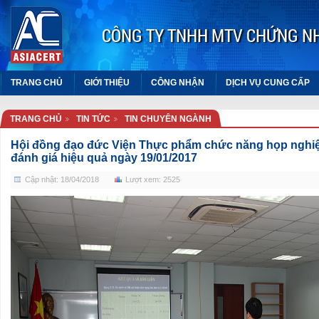
CÔNG TY TNHH MTV CHỨNG N
TRANG CHỦ
GIỚI THIỆU
CÔNG NHẬN
DỊCH VỤ CUNG CẤP
TRANG CHỦ
TIN TỨC
TIN CHUYÊN NGÀNH
TỔN
Hội đồng đạo đức Viện Thực phẩm chức năng họp nghiệm
đánh giá hiệu quả ngày 19/01/2017
LƯỜ
Cập nhật: 18/04/2018
Lượt xem: 2525
Văn 
lượ
Tạp
Năng