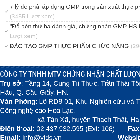
7 lý do phải áp dụng GMP trong sản xuất thực
(3455 Lượt xem)
"Để bên thứ ba đánh giá, chứng nhận GMP-HS l
Lượt xem)
ĐÀO TẠO GMP THỰC PHẨM CHỨC NĂNG
(39
CÔNG TY TNHH MTV CHỨNG NHẬN CHẤT LƯỢN
Trụ sở
: Tầng 14, Cung Trí Thức, Trần Thái T
Hậu, Q. Cầu Giấy, HN.
Văn Phòng
: Lô RD8-01, Khu Nghiên cứu và T
Công nghệ cao Hòa Lạc,
xã Tân Xã, huyện Thạch Thất, Hà 
Điện thoại:
02.437.932.595 (Ext: 108)
Fax
Email:
info@vids.vn
Websit