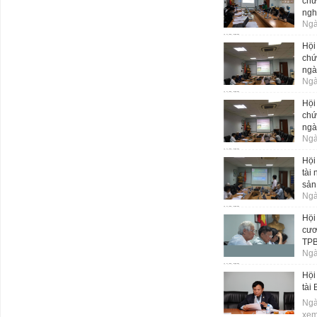
chứ
ngh
Ngà
xem
Hội
chứ
ngà
Ngà
xem
Hội
chứ
ngà
Ngà
xem
Hội
tài
sản
Ngà
xem
Hội
cươ
TPB
Ngà
xem
Hội
tài
Ngà
xe