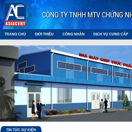
CÔNG TY TNHH MTV CHỨNG N
TRANG CHỦ
GIỚI THIỆU
CÔNG NHẬN
DỊCH VỤ CUNG CẤP
ASEAN
Cục An toàn thực phẩm
Hiệp hội thực phẩm chức năng
Việt Nam
VIỆN THỰC PHẨM CHỨC
NĂNG
TIN TỨC SỰ KIỆN