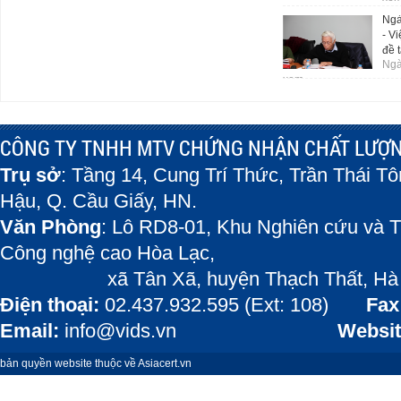
Ngà
- V
đề t
Ngà
xem
CÔNG TY TNHH MTV CHỨNG NHẬN CHẤT LƯỢN
Trụ sở
: Tầng 14, Cung Trí Thức, Trần Thái T
Hậu, Q. Cầu Giấy, HN.
Văn Phòng
: Lô RD8-01, Khu Nghiên cứu và T
Công nghệ cao Hòa Lạc,
xã Tân Xã, huyện Thạch Thất, Hà 
Điện thoại:
02.437.932.595 (Ext: 108)
Fax
Email:
info@vids.vn
Websit
bản quyền website thuộc về Asiacert.vn