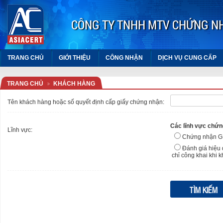
CÔNG TY TNHH MTV CHỨNG N
TRANG CHỦ
GIỚI THIỆU
CÔNG NHẬN
DỊCH VỤ CUNG CẤP
TRANG CHỦ
KHÁCH HÀNG
Tên khách hàng hoặc số quyết định cấp giấy chứng nhận:
Các lĩnh vực chứn
Lĩnh vực:
Chứng nhận 
Đánh giá hiệu 
chỉ công khai khi 