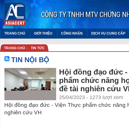
CÔNG TY TNHH MTV CHỨNG N
TRANG CHỦ
GIỚI THIỆU
CÔNG NHẬN
DỊCH VỤ CUNG CẤP
TRANG CHỦ
TIN TỨC
ASEAN
TIN NỘI BỘ
Hội đồng đạo đức -
Cục An toàn thực phẩm
phẩm chức năng họ
đề tài nghiên cứu 
Hiệp hội thực phẩm chức năng
Việt Nam
25/04/2023 - 1273 lượt xem
Hội đồng đạo đức - Viện Thực phẩm chức năng h
VIỆN THỰC PHẨM CHỨC
NĂNG
nghiên cứu VH