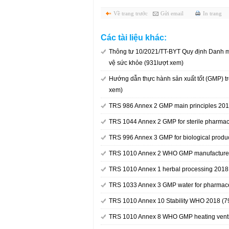
Về trang trước
Gửi email
In trang
Các tài liệu khác:
Thông tư 10/2021/TT-BYT Quy định Danh m
vệ sức khỏe (931lượt xem)
Hướng dẫn thực hành sản xuất tốt (GMP) t
xem)
TRS 986 Annex 2 GMP main principles 201
TRS 1044 Annex 2 GMP for sterile pharmac
TRS 996 Annex 3 GMP for biological produ
TRS 1010 Annex 2 WHO GMP manufacture h
TRS 1010 Annex 1 herbal processing 2018
TRS 1033 Annex 3 GMP water for pharmace
TRS 1010 Annex 10 Stability WHO 2018 (7
TRS 1010 Annex 8 WHO GMP heating ventila