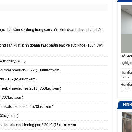
ục chất cấm sử dụng trong sản xuất, kinh doanh thực phẩm bảo
rong sản xuất, kinh doanh thực phẩm bảo vệ sức khỏe (1554lượt
Hội đồ
4 (835lượt xem)
nghiệm
eutical products 2022 (1038lượt xem)
Hội đồ
nghiệm
cts 2016 (654lượt xem)
Hội đồ
erbal medicines 2018 (753lượt xem)
nghiệm
 (707lượt xem)
HÌN
uticals use 2021 (1578lượt xem)
90lượt xem)
tion airconditioning part2 2019 (754lượt xem)