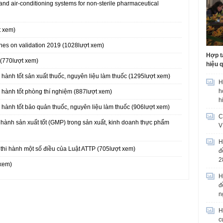
and air-conditioning systems for non-sterile pharmaceutical
t xem)
nes on validation 2019 (1028lượt xem)
Hợp t
(770lượt xem)
hiệu 
hành tốt sản xuất thuốc, nguyên liệu làm thuốc (1295lượt xem)
H
h
 hành tốt phòng thí nghiệm (887lượt xem)
h
hành tốt bảo quản thuốc, nguyên liệu làm thuốc (906lượt xem)
C
ành sản xuất tốt (GMP) trong sản xuất, kinh doanh thực phẩm
V
H
 thi hành một số điều của Luật ATTP (705lượt xem)
đ
2
 xem)
H
đ
n
H
c