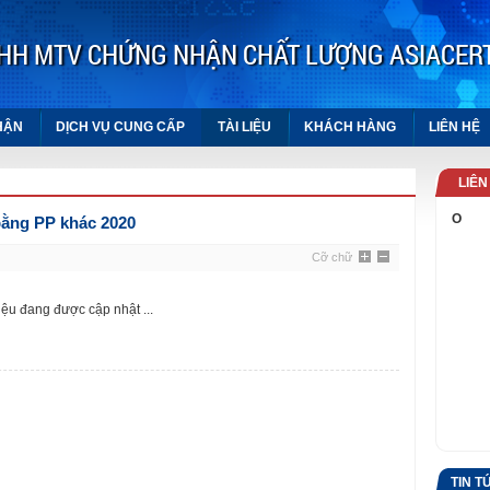
HH MTV CHỨNG NHẬN CHẤT LƯỢNG ASIACER
HẬN
DỊCH VỤ CUNG CẤP
TÀI LIỆU
KHÁCH HÀNG
LIÊN HỆ
LIÊN
TỔNG CỤC TIÊU CHUẨN ĐO
ằng PP khác 2020
LƯỜNG CHẤT LƯỢNG
Cỡ chữ
m
Văn phòng công nhận chất
lượng
iệu đang được cập nhật ...
ức năng
Tạp Chí Thực Phẩm Chức
Năng Health+
ỨC
TIN T