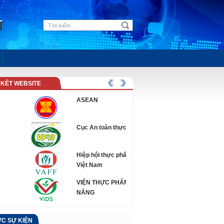
T
 KẾT WEBSITE
ASEAN
Cục An toàn thực phẩm
Hiệp hội thực phẩm chức năng
Việt Nam
VIỆN THỰC PHẨM CHỨC
NĂNG
ỨC SỰ KIỆN