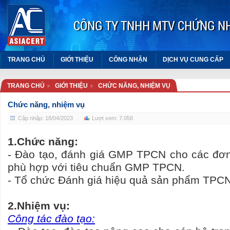
CÔNG TY TNHH MTV CHỨNG N
TRANG CHỦ
GIỚI THIỆU
CÔNG NHẬN
DỊCH VỤ CUNG CẤP
TRANG CHỦ
GIỚI THIỆU
CHỨC NĂNG, NHIỆM VỤ
ASEAN
Chức năng, nhiệm vụ
Cập nhập: 18/04/2023
Lượt xem: 7.058
Cục An toàn thực phẩm
1.Chức năng:
- Đào tạo, đánh giá GMP TPCN cho các đơn
Hiệp hội thực phẩm chức năng
phù hợp với tiêu chuẩn GMP TPCN.
Việt Nam
- Tổ chức Đánh giá hiệu quả sản phẩm TPCN
VIỆN THỰC PHẨM CHỨC
NĂNG
2.Nhiệm vụ:
Công tác đào tạo: