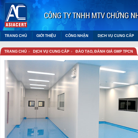
CÔNG TY TNHH MTV CHỨNG N
TRANG CHỦ
GIỚI THIỆU
CÔNG NHẬN
DỊCH VỤ CUNG CẤP
TRANG CHỦ
DỊCH VỤ CUNG CẤP
ĐÀO TẠO, ĐÁNH GIÁ GMP TPCN
ASEAN
Cục An toàn thực phẩm
Hiệp hội thực phẩm chức năng
Việt Nam
VIỆN THỰC PHẨM CHỨC
NĂNG