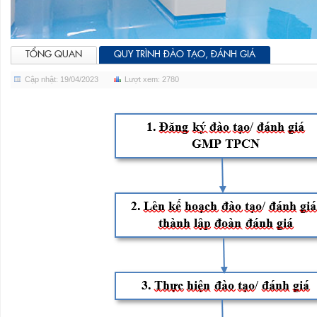
TỔNG QUAN
QUY TRÌNH ĐÀO TẠO, ĐÁNH GIÁ
TÀI LIỆU LIÊN QUAN
Cập nhật: 19/04/2023
Lượt xem: 2780